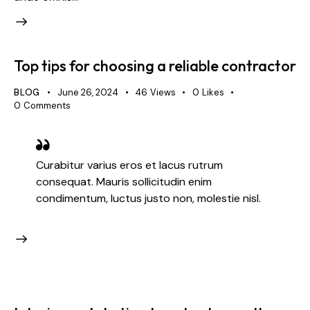
Top tips for choosing a reliable contractor
BLOG
June 26, 2024
46
Views
0
Likes
0
Comments
Curabitur varius eros et lacus rutrum
consequat. Mauris sollicitudin enim
condimentum, luctus justo non, molestie nisl.