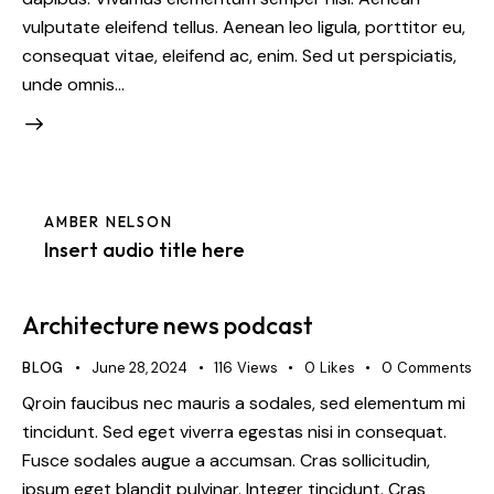
vulputate eleifend tellus. Aenean leo ligula, porttitor eu,
consequat vitae, eleifend ac, enim. Sed ut perspiciatis,
unde omnis…
AMBER NELSON
Insert audio title here
Architecture news podcast
BLOG
June 28, 2024
116
Views
0
Likes
0
Comments
Qroin faucibus nec mauris a sodales, sed elementum mi
tincidunt. Sed eget viverra egestas nisi in consequat.
Fusce sodales augue a accumsan. Cras sollicitudin,
ipsum eget blandit pulvinar. Integer tincidunt. Cras