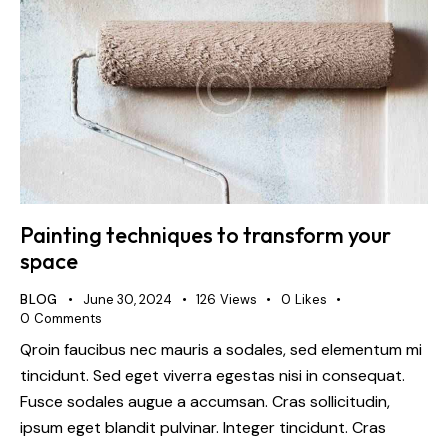
Painting techniques to transform your
space
BLOG
June 30, 2024
126
Views
0
Likes
0
Comments
Qroin faucibus nec mauris a sodales, sed elementum mi
tincidunt. Sed eget viverra egestas nisi in consequat.
Fusce sodales augue a accumsan. Cras sollicitudin,
ipsum eget blandit pulvinar. Integer tincidunt. Cras