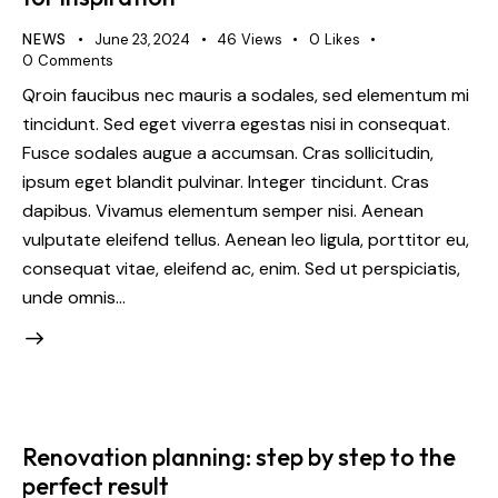
NEWS
June 23, 2024
46
Views
0
Likes
0
Comments
Qroin faucibus nec mauris a sodales, sed elementum mi
tincidunt. Sed eget viverra egestas nisi in consequat.
Fusce sodales augue a accumsan. Cras sollicitudin,
ipsum eget blandit pulvinar. Integer tincidunt. Cras
dapibus. Vivamus elementum semper nisi. Aenean
vulputate eleifend tellus. Aenean leo ligula, porttitor eu,
consequat vitae, eleifend ac, enim. Sed ut perspiciatis,
unde omnis…
Renovation planning: step by step to the
perfect result