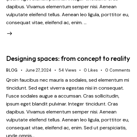
dapibus. Vivamus elementum semper nisi. Aenean
vulputate eleifend tellus. Aenean leo ligula, porttitor eu,
consequat vitae, eleifend ac, enim. …
Designing spaces: from concept to reality
BLOG
June 27, 2024
54
Views
0
Likes
0
Comments
Qroin faucibus nec mauris a sodales, sed elementum mi
tincidunt. Sed eget viverra egestas nisi in consequat.
Fusce sodales augue a accumsan. Cras sollicitudin,
ipsum eget blandit pulvinar. Integer tincidunt. Cras
dapibus. Vivamus elementum semper nisi. Aenean
vulputate eleifend tellus. Aenean leo ligula, porttitor eu,
consequat vitae, eleifend ac, enim. Sed ut perspiciatis,
unde omnis…