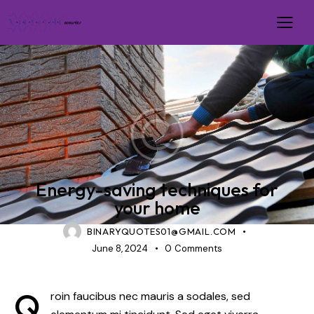
NEWS
Energy-saving techniques for
your home
BINARYQUOTES01@GMAIL.COM
June 8, 2024
0
Comments
Q
roin faucibus nec mauris a sodales, sed