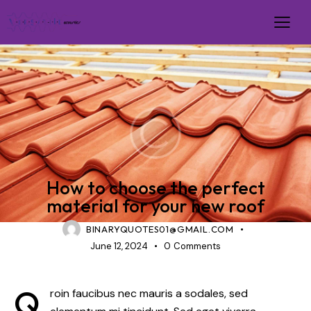
NEWS
How to choose the perfect
material for your new roof
BINARYQUOTES01@GMAIL.COM
June 12, 2024
0
Comments
Q
roin faucibus nec mauris a sodales, sed